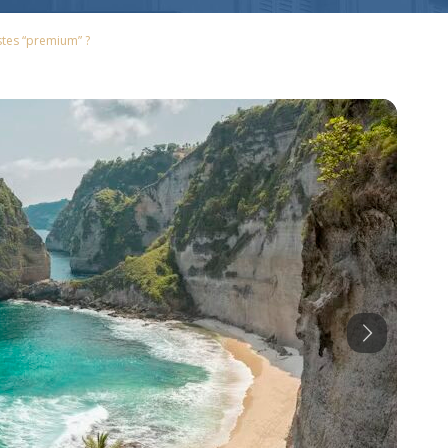
stes “premium” ?
Next