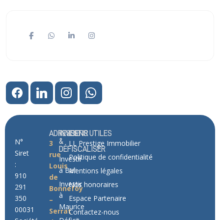
ADRESSE
INVESTIR
LIENS UTILES
N°
&
3
LL Prestige Immobilier
DÉFISCALISER
Siret
rue
Politique de confidentialité
Investir
:
Louis
à Bali
Mentions légales
910
de
Investir
Nos honoraires
291
Bonnefoy
à
350
Espace Partenaire
–
Maurice
00031
Serrat
Contactez-nous