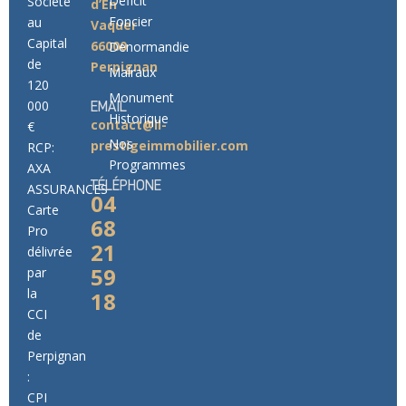
Déficit
Société
d’En
Foncier
au
Vaquer
Capital
66000
Denormandie
de
Perpignan
Malraux
120
Monument
000
EMAIL
Historique
contact@ll-
€
Nos
prestigeimmobilier.com
RCP:
Programmes
AXA
TÉLÉPHONE
ASSURANCES
04
Carte
68
Pro
21
délivrée
59
par
la
18
CCI
de
Perpignan
:
CPI