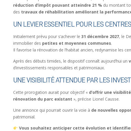
réduction d’impôt pouvant atteindre 21 %
du montant tota
des
travaux de réhabilitation améliorant la performan
UN LEVIER ESSENTIEL POUR LES CENTRES
Initialement prévu pour s’achever le
31 décembre 2027
, le D
immobilier des
petites et moyennes communes
.
Il favorise la rénovation de l’habitat ancien, redynamise les cent
Après des débuts timides, le dispositif connaît aujourd’hui un
v
d’investissements responsables et patrimoniaux.
UNE VISIBILITÉ ATTENDUE PAR LES INVES
Cette prorogation aurait pour objectif «
d’offrir une visibili
rénovation du parc existant
», précise Lionel Causse.
Une annonce qui pourrait ouvrir la voie à
de nouvelles oppo
patrimonial.
Vous souhaitez anticiper cette évolution et identifi