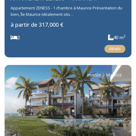
Appartement ZENESS - 1 chambre à Maurice Présentation du
bien, Île Maurice Idéalement situ
...
à partir de
317,000 €
2
2
40 m
détails
Investir à Maurice
Previous
Next