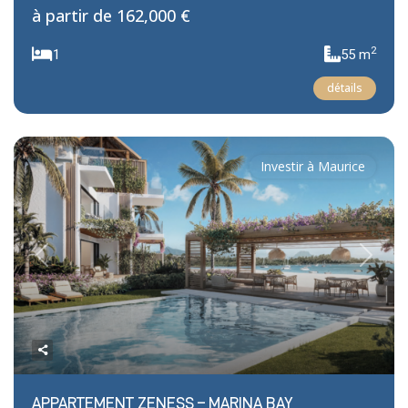
à partir de
162,000 €
2
1
55 m
détails
Investir à Maurice
Previous
Next
APPARTEMENT ZENESS – MARINA BAY