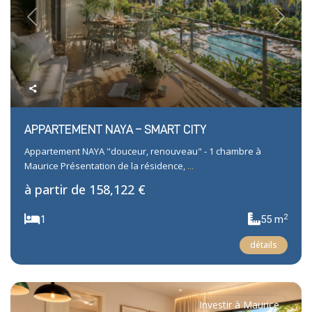
Previous
Next
APPARTEMENT NAYA – SMART CITY
Appartement NAYA "douceur, renouveau" - 1 chambre à
Maurice Présentation de la résidence,
...
à partir de
158,122 €
2
1
55 m
détails
Investir à Maurice