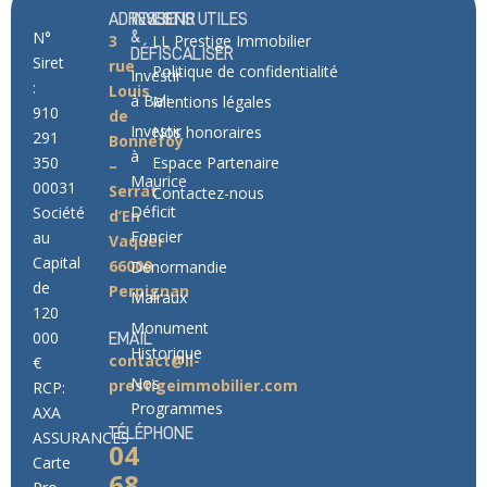
ADRESSE
INVESTIR
LIENS UTILES
N°
&
3
LL Prestige Immobilier
DÉFISCALISER
Siret
rue
Politique de confidentialité
Investir
:
Louis
à Bali
Mentions légales
910
de
Investir
Nos honoraires
291
Bonnefoy
à
350
Espace Partenaire
–
Maurice
00031
Serrat
Contactez-nous
Déficit
Société
d’En
Foncier
au
Vaquer
Capital
66000
Denormandie
de
Perpignan
Malraux
120
Monument
000
EMAIL
Historique
contact@ll-
€
Nos
prestigeimmobilier.com
RCP:
Programmes
AXA
TÉLÉPHONE
ASSURANCES
04
Carte
68