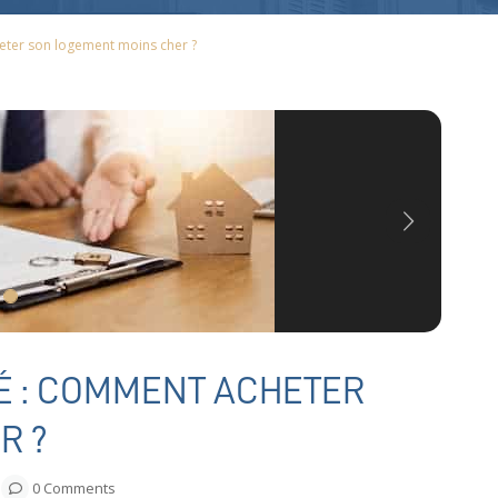
heter son logement moins cher ?
Next
SÉ : COMMENT ACHETER
R ?
0 Comments