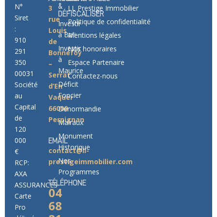
N°
&
3
LL Prestige Immobilier
DÉFISCALISER
Siret
rue
Politique de confidentialité
Investir
:
Louis
à Bali
Mentions légales
910
de
Investir
Nos honoraires
291
Bonnefoy
à
350
Espace Partenaire
–
Maurice
00031
Serrat
Contactez-nous
Déficit
Société
d’En
Foncier
au
Vaquer
Capital
66000
Denormandie
de
Perpignan
Malraux
120
Monument
000
EMAIL
Historique
contact@ll-
€
Nos
prestigeimmobilier.com
RCP:
Programmes
AXA
TÉLÉPHONE
ASSURANCES
04
Carte
68
Pro