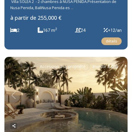
Villa SOLEA 2 - 2 chambres à NUSA PENIDA.Présentation de
Nusa Penida, BaliNusa Penida es
...
à partir de
255,000 €
2
2
167 m
24
+12/an
détails
Accession à la propriété
Investir à Bali
Previous
Next