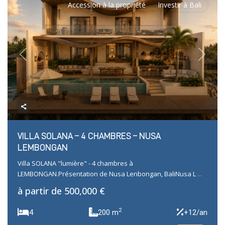
Accession à la propriété
Investir à Bali
Previous
Next
VILLA SOLANA – 4 CHAMBRES – NUSA
LEMBONGAN
Villa SOLANA "lumière" - 4 chambres à
LEMBONGAN.Présentation de Nusa Lenbongan, BaliNusa L
...
à partir de
500,000 €
2
4
200 m
+12/an