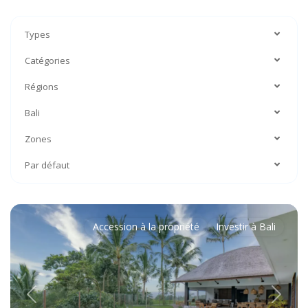
Types
Catégories
Régions
Bali
Zones
Par défaut
Accession à la propriété
Investir à Bali
Previous
Next