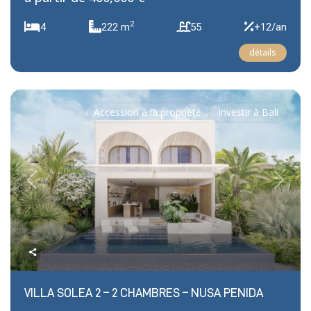
2
4
222 m
55
+12/an
détails
Accession à la propriété
Investir à Bali
Previous
Next
VILLA SOLEA 2 – 2 CHAMBRES – NUSA PENIDA