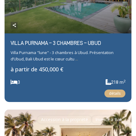
VILLA PURNAMA – 3 CHAMBRES – UBUD
Villa Purnama "lune" - 3 chambres à Ubud. Présentation
d’Ubud, Bali Ubud est le cœur cultu
...
à partir de
450,000 €
2
3
218 m
détails
Accession à la propriété
Investir à Bali