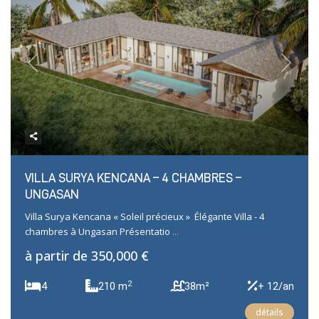
Previous
Next
VILLA SURYA KENCANA – 4 CHAMBRES –
UNGASAN
Villa Surya Kencana « Soleil précieux » Élégante Villa - 4
chambres à Ungasan Présentatio
...
à partir de
350,000 €
2
4
210 m
38m²
+ 12/an
détails