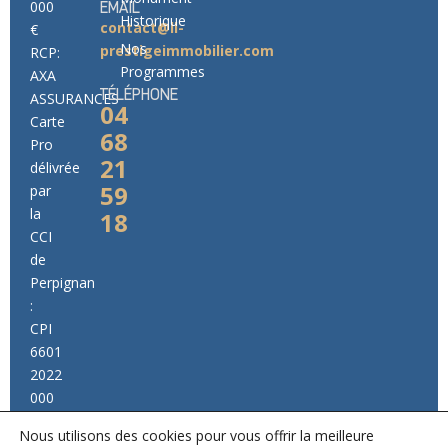
000
EMAIL
Historique
contact@ll-
€
Nos
prestigeimmobilier.com
RCP:
Programmes
AXA
TÉLÉPHONE
ASSURANCES
04
Carte
68
Pro
21
délivrée
59
par
la
18
CCI
de
Perpignan
:
CPI
6601
2022
000
000
Nous utilisons des cookies pour vous offrir la meilleure
014