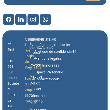
ADRESSE
INVESTIR
LIENS UTILES
N°
&
3
LL Prestige Immobilier
DÉFISCALISER
Siret
rue
Politique de confidentialité
Investir
:
Louis
à Bali
Mentions légales
910
de
Investir
Nos honoraires
291
Bonnefoy
à
350
Espace Partenaire
–
Maurice
00031
Serrat
Contactez-nous
Déficit
Société
d’En
Foncier
au
Vaquer
Capital
66000
Denormandie
de
Perpignan
Malraux
120
Monument