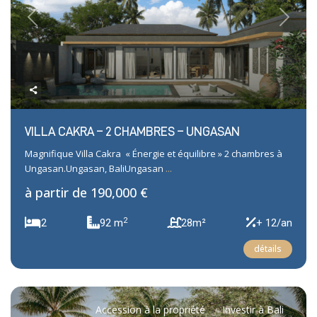
Previous
Next
VILLA CAKRA – 2 CHAMBRES – UNGASAN
Magnifique Villa Cakra « Énergie et équilibre » 2 chambres à
Ungasan.Ungasan, BaliUngasan
...
à partir de
190,000 €
2
2
92 m
28m²
+ 12/an
détails
Accession à la propriété
Investir à Bali