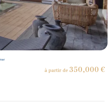
imer
350,000 €
à partir de