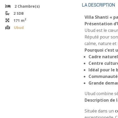
LA DESCRIPTION
2 Chambre(s)
2 SDB
Villa Shanti « p
2
171 m
Présentation d’
Ubud
Ubud est le cœur 
Réputé pour son 
calme, nature et 
Pourquoi c’est
Cadre naturel
Centre culture
Idéal pour le 
Communauté e
Grande deman
Ubud combine séré
Description de l
Située dans un
c
exceptionnelle. 