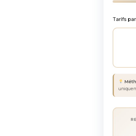
Tarifs par
Métho
uniqueme
R