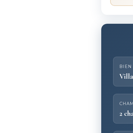
BIEN
Villa
CHA
2 ch