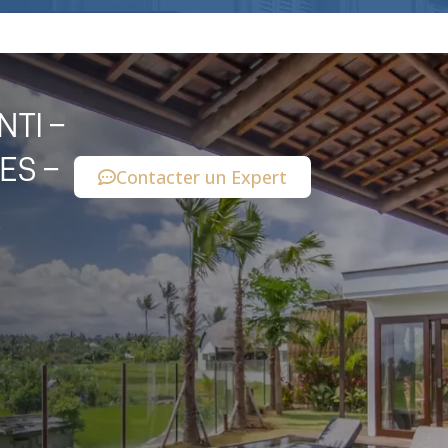
NTI –
ES –
Contacter un Expert