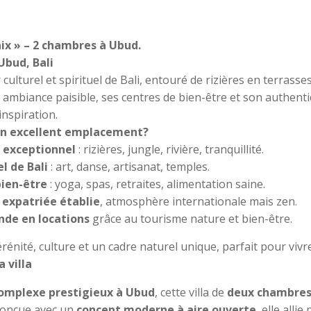
aix » – 2 chambres à Ubud.
Ubud, Bali
culturel et spirituel de Bali, entouré de rizières en terrasse
ambiance paisible, ses centres de bien-être et son authentic
inspiration.
 un excellent emplacement?
 exceptionnel
: rizières, jungle, rivière, tranquillité.
l de Bali
: art, danse, artisanat, temples.
bien-être
: yoga, spas, retraites, alimentation saine.
xpatriée établie
, atmosphère internationale mais zen.
de en locations
grâce au tourisme nature et bien-être.
nité, culture et un cadre naturel unique, parfait pour vivre
a villa
omplexe prestigieux à Ubud
, cette villa de
deux chambre
Conçue avec un
concept moderne à aire ouverte
, elle alli