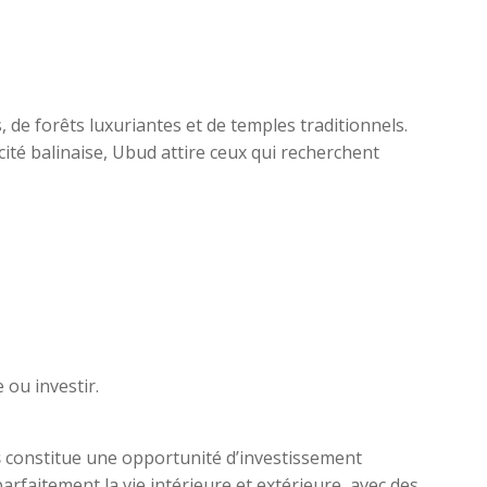
s, de forêts luxuriantes et de temples traditionnels.
ité balinaise, Ubud attire ceux qui recherchent
 ou investir.
s
constitue une opportunité d’investissement
e parfaitement la vie intérieure et extérieure, avec des