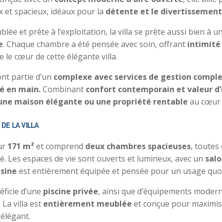
 et spacieux, idéaux pour la
détente et le divertissement
ée et prête à l’exploitation, la villa se prête aussi bien à 
e
. Chaque chambre a été pensée avec soin, offrant
intimité
e le cœur de cette élégante villa.
ont partie d’un
complexe avec services de gestion comple
lé en main.
Combinant
confort contemporain et valeur d
une maison élégante ou une propriété rentable
au cœur 
DE LA VILLA
sur
171 m²
et comprend
deux chambres spacieuses
, toutes
té. Les espaces de vie sont ouverts et lumineux, avec un
salo
isine
est entièrement équipée et pensée pour un usage quoti
éficie d’une
piscine privée
, ainsi que d’équipements modern
 La villa est
entièrement meublée
et conçue pour maximis
 élégant.