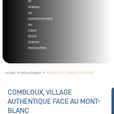
et
réaliser
un
investissement
au
cœur
d’une
station
recherchée.
Accueil
Défiscalisation
RÉSIDENCE À COMBLOUX(74920)
COMBLOUX, VILLAGE
AUTHENTIQUE FACE AU MONT-
BLANC