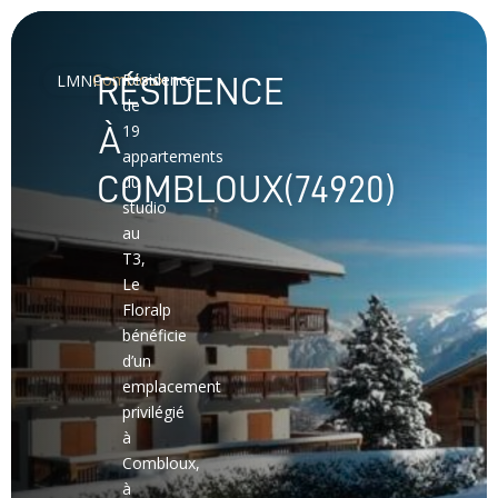
Combloux
Résidence
LMNP
RÉSIDENCE
de
À
19
appartements
COMBLOUX(74920)
du
studio
au
T3,
Le
Floralp
bénéficie
d’un
emplacement
privilégié
à
Combloux,
à