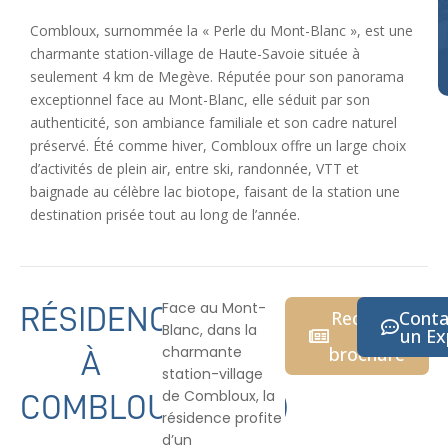
Combloux, surnommée la « Perle du Mont-Blanc », est une
charmante station-village de Haute-Savoie située à
seulement 4 km de Megève. Réputée pour son panorama
exceptionnel face au Mont-Blanc, elle séduit par son
authenticité, son ambiance familiale et son cadre naturel
préservé. Été comme hiver, Combloux offre un large choix
d’activités de plein air, entre ski, randonnée, VTT et
baignade au célèbre lac biotope, faisant de la station une
destination prisée tout au long de l’année.
Face au Mont-
RÉSIDENCE
Recevoir
Conta
Blanc, dans la
la
un Ex
charmante
brochure
À
station-village
de Combloux, la
COMBLOUX(74920)
résidence profite
d’un