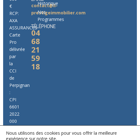
Historique
contact@ll-
€
Nos
prestigeimmobilier.com
RCP:
Programmes
AXA
TÉLÉPHONE
ASSURANCES
04
Carte
68
Pro
21
délivrée
59
par
la
18
CCI
de
Perpignan
:
CPI
6601
2022
000
000
Nous utilisons des cookies pour vous offrir la meilleure
014
expérience sur notre site.