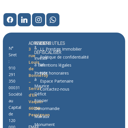
ADRESSE
INVESTIR
LIENS UTILES
N°
&
3
LL Prestige Immobilier
DÉFISCALISER
Siret
rue
Politique de confidentialité
Investir
:
Louis
à Bali
Mentions légales
910
de
Investir
Nos honoraires
291
Bonnefoy
à
350
Espace Partenaire
–
Maurice
00031
Serrat
Contactez-nous
Déficit
Société
d’En
Foncier
au
Vaquer
Capital
66000
Denormandie
de
Perpignan
Malraux
120
Monument
000
EMAIL