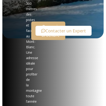
300
mètres
des
pistes
et
Recevoir
Contacter un Expert
la
face
brochure
au
Mont-
Blanc.
Une
adresse
idéale
pour
profiter
de
la
montagne
toute
l’année